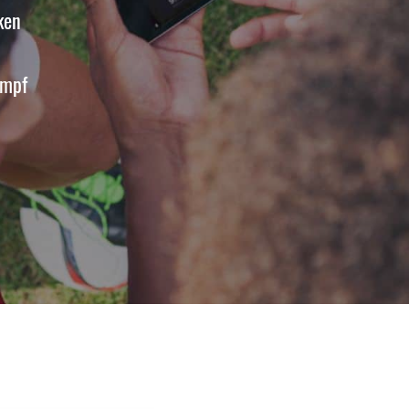
ken
ampf