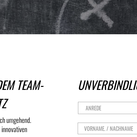
 DEM TEAM-
UNVERBINDLI
TZ
A
N
dich umgehend.
R
V
 innovativen
E
O