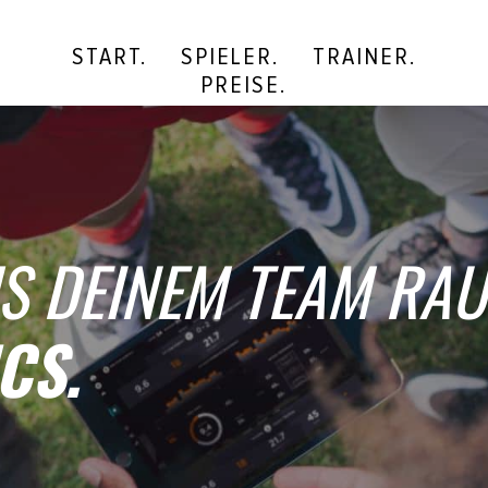
START.
SPIELER.
TRAINER.
PREISE.
S DEINEM TEAM RAU
CS.