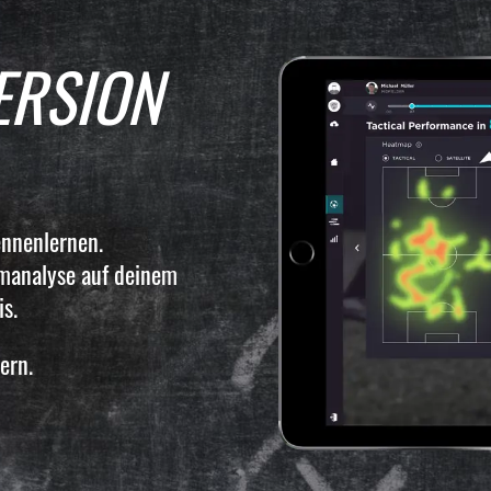
ERSION
nnenlernen.
amanalyse auf deinem
s.
ern.