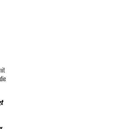
mit
die
gt
g