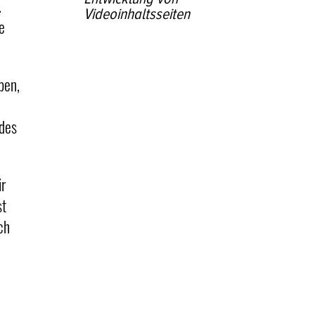
.
Videoinhaltsseiten
e
ben,
 des
ir
st
ch