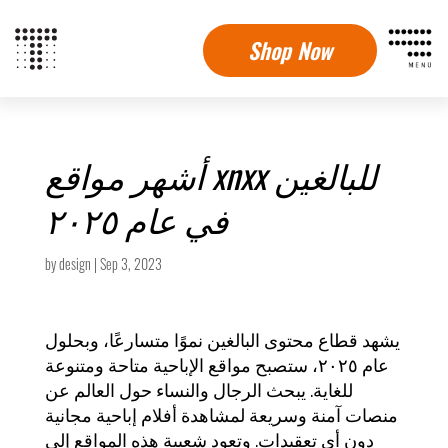
Shop Now
أشهر مواقع xnxx للبالغين
في عام ٢٠٢٥
by
design
|
Sep 3, 2023
يشهد قطاع محتوى البالغين نموًا متسارعًا، وبحلول
عام ٢٠٢٥، ستصبح مواقع الإباحية متاحة ومتنوعة
للغاية. يبحث الرجال والنساء حول العالم عن
منصات آمنة وسريعة لمشاهدة أفلام إباحية مجانية
دون أي تعقيدات. وتعود شعبية هذه المواقع إلى