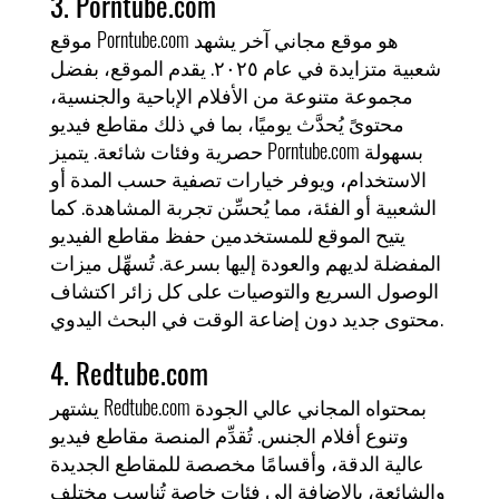
3. Porntube.com
موقع Porntube.com هو موقع مجاني آخر يشهد
شعبية متزايدة في عام ٢٠٢٥. يقدم الموقع، بفضل
مجموعة متنوعة من الأفلام الإباحية والجنسية،
محتوىً يُحدَّث يوميًا، بما في ذلك مقاطع فيديو
حصرية وفئات شائعة. يتميز Porntube.com بسهولة
الاستخدام، ويوفر خيارات تصفية حسب المدة أو
الشعبية أو الفئة، مما يُحسِّن تجربة المشاهدة. كما
يتيح الموقع للمستخدمين حفظ مقاطع الفيديو
المفضلة لديهم والعودة إليها بسرعة. تُسهِّل ميزات
الوصول السريع والتوصيات على كل زائر اكتشاف
محتوى جديد دون إضاعة الوقت في البحث اليدوي.
4. Redtube.com
يشتهر Redtube.com بمحتواه المجاني عالي الجودة
وتنوع أفلام الجنس. تُقدِّم المنصة مقاطع فيديو
عالية الدقة، وأقسامًا مخصصة للمقاطع الجديدة
والشائعة، بالإضافة إلى فئات خاصة تُناسب مختلف