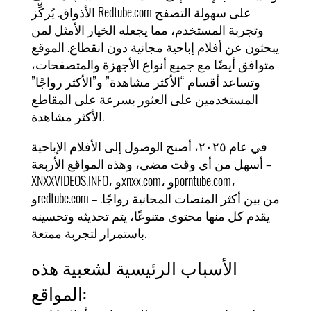
الأذواق. يُركِّز Redtube.com على سهولة التصفح
وتجربة المستخدم، مما يجعله الخيار الأمثل لمن
يبحثون عن أفلام إباحية مجانية دون انقطاع. الموقع
متوافق أيضًا مع جميع أنواع الأجهزة والمتصفحات،
وتساعد أقسام “الأكثر مشاهدة” و”الأكثر رواجًا”
المستخدمين على العثور بسرعة على المقاطع
الأكثر مشاهدة.
في عام ٢٠٢٥، أصبح الوصول إلى الأفلام الإباحية
أسهل من أي وقت مضى، وهذه المواقع الأربعة –
XNXXVIDEOS.INFO، وxnxx.com، وporntube.com،
وredtube.com – من بين أكثر المنصات المجانية رواجًا.
يقدم كل منها محتوى متنوعًا، يتم تحديثه وتحسينه
باستمرار لتجربة ممتعة.
الأسباب الرئيسية لشعبية هذه
المواقع: