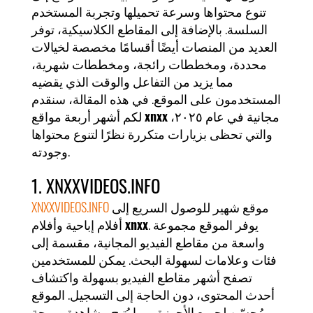
تنوع محتواها وسرعة تحميلها وتجربة المستخدم
السلسة. بالإضافة إلى المقاطع الكلاسيكية، توفر
العديد من المنصات أيضًا أقسامًا مخصصة لخيالات
محددة، ومخططات رائجة، ومخططات شهرية،
مما يزيد من التفاعل والوقت الذي يقضيه
المستخدمون على الموقع. في هذه المقالة، سنقدم
مجانية في عام ٢٠٢٥،
xnxx
لكم أشهر أربعة مواقع
والتي تحظى بزيارات متكررة نظرًا لتنوع محتواها
وجودته.
1. XNXXVIDEOS.INFO
موقع شهير للوصول السريع إلى
XNXXVIDEOS.INFO
. يوفر الموقع مجموعة
xnxx
أفلام إباحية وأفلام
واسعة من مقاطع الفيديو المجانية، مقسمة إلى
فئات وعلامات لسهولة البحث. يمكن للمستخدمين
تصفح أشهر مقاطع الفيديو بسهولة واكتشاف
أحدث المحتوى، دون الحاجة إلى التسجيل. الموقع
مُحسّن لجميع الأجهزة، مما يُتيح مشاهدة مريحة